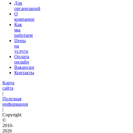
Для
организаций
О
компании
Как
мы
работаем
Цены
на
услуги
Оплата
онлайн
Вакансии
Контакты
Карта
сайта
|
Полезная
информация
|
Copyright
©
2010-
2026