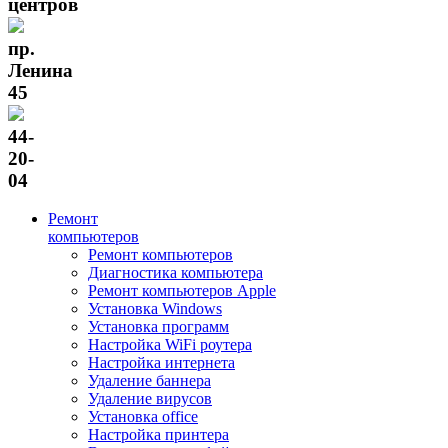
центров
пр.
Ленина
45
44-
20-
04
Ремонт
компьютеров
Ремонт компьютеров
Диагностика компьютера
Ремонт компьютеров Apple
Установка Windows
Установка программ
Настройка WiFi роутера
Настройка интернета
Удаление баннера
Удаление вирусов
Установка office
Настройка принтера