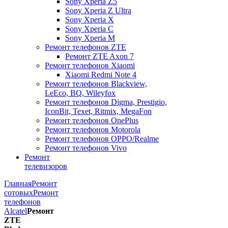
Sony Xperia Z5
Sony Xperia Z Ultra
Sony Xperia X
Sony Xperia C
Sony Xperia M
Ремонт телефонов ZTE
Ремонт ZTE Axon 7
Ремонт телефонов Xiaomi
Xiaomi Redmi Note 4
Ремонт телефонов Blackview,
LeEco, BQ, Wileyfox
Ремонт телефонов Digma, Prestigio,
IconBit, Texet, Ritmix, MegaFon
Ремонт телефонов OnePlus
Ремонт телефонов Motorola
Ремонт телефонов OPPO/Realme
Ремонт телефонов Vivo
Ремонт
телевизоров
Главная
Ремонт
сотовых
Ремонт
телефонов
Alcatel
Ремонт
ZTE