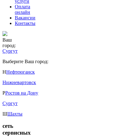
услуги
Оплата
онлайн
Вакансии
Контакты
Ваш
город:
Сургут
Выберите Ваш город:
Н
Нефтеюганск
Нижневартовск
Р
Ростов на Дону
Сургут
Ш
Шахты
сеть
сервисных