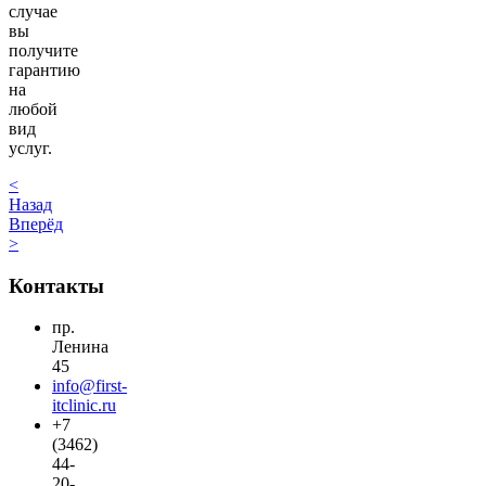
случае
вы
получите
гарантию
на
любой
вид
услуг.
<
Назад
Вперёд
>
Контакты
пр.
Ленина
45
info@first-
itclinic.ru
+7
(3462)
44-
20-