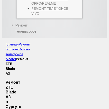
OPPO/REALME
РЕМОНТ ТЕЛЕФОНОВ
VIVO
Ремонт
телевизоров
Главная
Ремонт
сотовых
Ремонт
телефонов
Alcatel
Ремонт
ZTE
Blade
A3
Ремонт
ZTE
Blade
A3
в
Сургуте