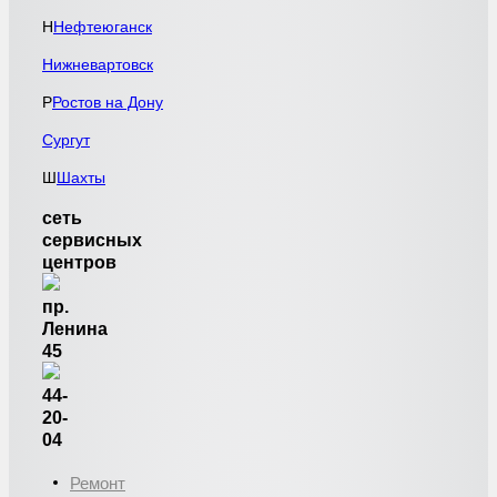
Н
Нефтеюганск
Нижневартовск
Р
Ростов на Дону
Сургут
Ш
Шахты
сеть
сервисных
центров
пр.
Ленина
45
44-
20-
04
Ремонт