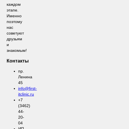
каждом
этапе.
Именно
поэтому
нас
советуют
друзьям
и
знакомым!
Контакты
пр.
Ленина
45
info@first-
itclinic.ru
+7
(3462)
44-
20-
04
ИП