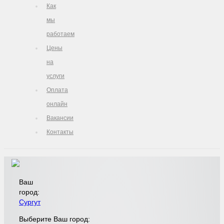
Как
мы
работаем
Цены
на
услуги
Оплата
онлайн
Вакансии
Контакты
Ваш
город:
Сургут
Выберите Ваш город: