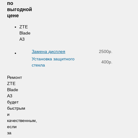
по
выгодной
цене
ZTE
Blade
A3
Замена дисплея
2500р.
Установка защитного
400р.
стекла
Ремонт
ZTE
Blade
A3
будет
быстрым
и
качественным,
если
за