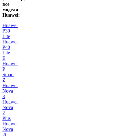
все
модели
Huawei:
Huawei
P30
Lite
Huawei
P40
Lite
E
Huawei
P
Smart
Z
Huawei
Nova
3
Huawei
Nova
2
Plus
Huawei
Nova
2i