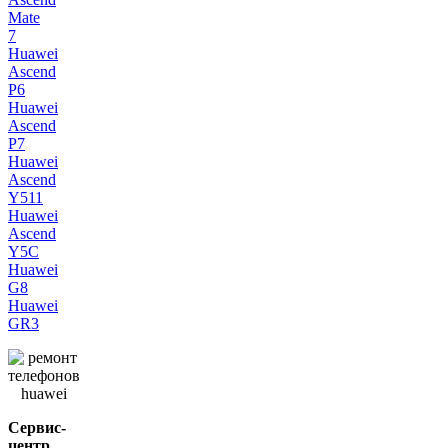
Mate
7
Huawei
Ascend
P6
Huawei
Ascend
P7
Huawei
Ascend
Y511
Huawei
Ascend
Y5C
Huawei
G8
Huawei
GR3
Сервис-
центр