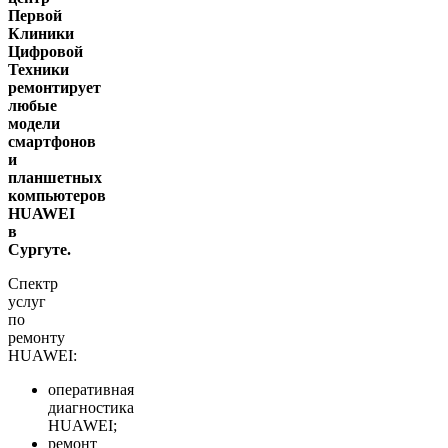
Первой
Клиники
Цифровой
Техники
ремонтирует
любые
модели
смартфонов
и
планшетных
компьютеров
HUAWEI
в
Сургуте.
Спектр
услуг
по
ремонту
HUAWEI:
оперативная
диагностика
HUAWEI;
ремонт