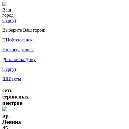
Ваш
город:
Сургут
Выберите Ваш город:
Н
Нефтеюганск
Нижневартовск
Р
Ростов на Дону
Сургут
Ш
Шахты
сеть
сервисных
центров
пр.
Ленина
45