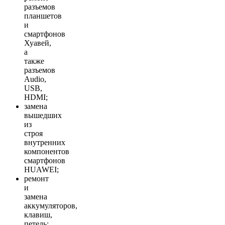
разъемов
планшетов
и
смартфонов
Хуавей,
а
также
разъемов
Audio,
USB,
HDMI;
замена
вышедших
из
строя
внутренних
компонентов
смартфонов
HUAWEI;
ремонт
и
замена
аккумуляторов,
клавиш,
петель;