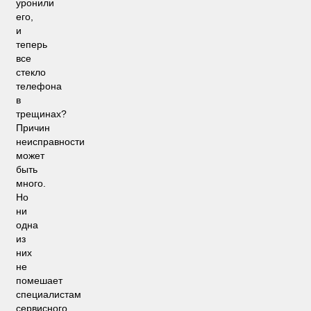
уронили
его,
и
теперь
все
стекло
телефона
в
трещинах?
Причин
неисправности
может
быть
много.
Но
ни
одна
из
них
не
помешает
специалистам
сервисного