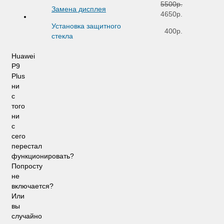
5500р.
Замена дисплея
4650р.
Установка защитного
400р.
стекла
Huawei
P9
Plus
ни
с
того
ни
с
сего
перестал
функционировать?
Попросту
не
включается?
Или
вы
случайно