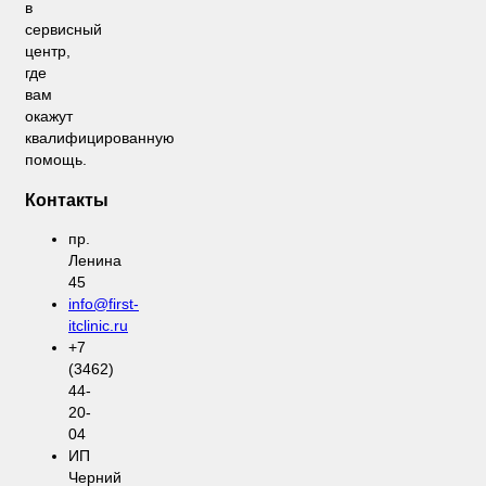
в
сервисный
центр,
где
вам
окажут
квалифицированную
помощь.
Контакты
пр.
Ленина
45
info@first-
itclinic.ru
+7
(3462)
44-
20-
04
ИП
Черний