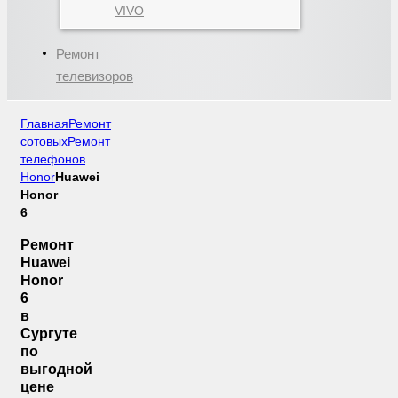
VIVO
Ремонт
телевизоров
Главная
Ремонт
сотовых
Ремонт
телефонов
Honor
Huawei
Honor
6
Ремонт
Huawei
Honor
6
в
Сургуте
по
выгодной
цене