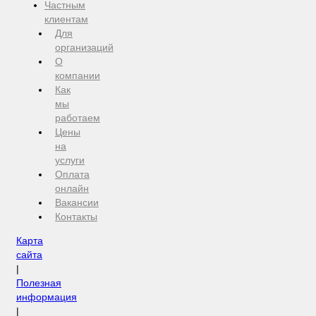
Частным
клиентам
Для
организаций
О
компании
Как
мы
работаем
Цены
на
услуги
Оплата
онлайн
Вакансии
Контакты
Карта
сайта
|
Полезная
информация
|