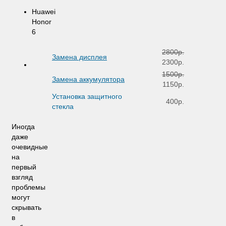
Huawei
Honor
6
2800р.
Замена дисплея
2300р.
1500р.
Замена аккумулятора
1150р.
Установка защитного
400р.
стекла
Иногда
даже
очевидные
на
первый
взгляд
проблемы
могут
скрывать
в