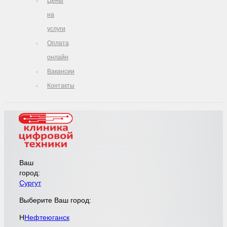
Цены
на
услуги
Оплата
онлайн
Вакансии
Контакты
Ваш
город:
Сургут
Выберите Ваш город:
Н
Нефтеюганск