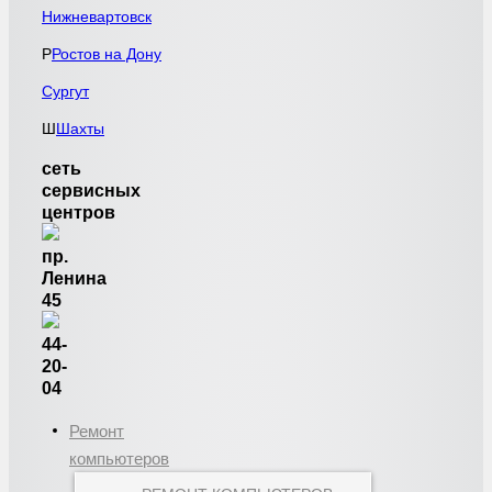
Нижневартовск
Р
Ростов на Дону
Сургут
Ш
Шахты
сеть
сервисных
центров
пр.
Ленина
45
44-
20-
04
Ремонт
компьютеров