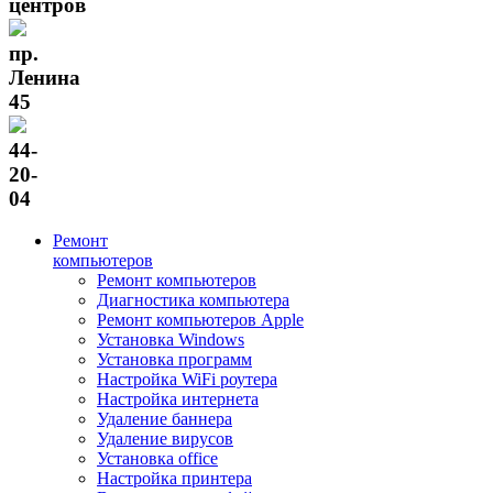
центров
пр.
Ленина
45
44-
20-
04
Ремонт
компьютеров
Ремонт компьютеров
Диагностика компьютера
Ремонт компьютеров Apple
Установка Windows
Установка программ
Настройка WiFi роутера
Настройка интернета
Удаление баннера
Удаление вирусов
Установка office
Настройка принтера