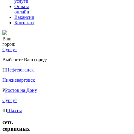
услуги
Оплата
онлайн
Вакансии
Контакты
Ваш
город:
Сургут
Выберите Ваш город:
Н
Нефтеюганск
Нижневартовск
Р
Ростов на Дону
Сургут
Ш
Шахты
сеть
сервисных