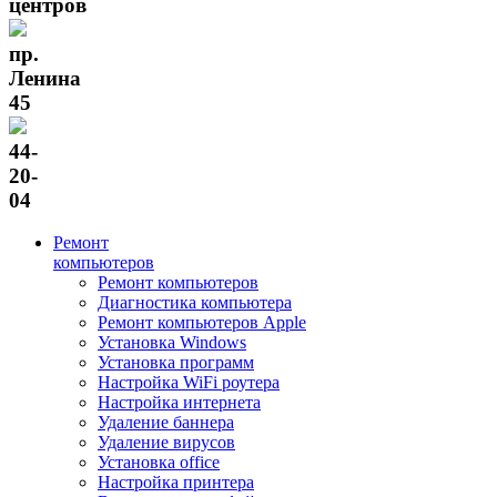
центров
пр.
Ленина
45
44-
20-
04
Ремонт
компьютеров
Ремонт компьютеров
Диагностика компьютера
Ремонт компьютеров Apple
Установка Windows
Установка программ
Настройка WiFi роутера
Настройка интернета
Удаление баннера
Удаление вирусов
Установка office
Настройка принтера