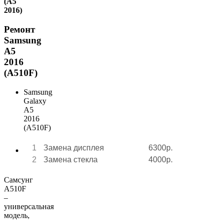
(A5
2016)
Ремонт
Samsung
A5
2016
(A510F)
Samsung
Galaxy
A5
2016
(A510F)
1
Замена дисплея
6300р.
2
Замена стекла
4000р.
Самсунг
А510F
–
универсальная
модель,