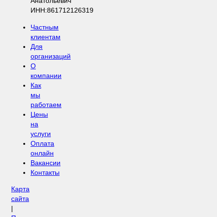
Анатольевич
ИНН:861712126319
Частным
клиентам
Для
организаций
О
компании
Как
мы
работаем
Цены
на
услуги
Оплата
онлайн
Вакансии
Контакты
Карта
сайта
|