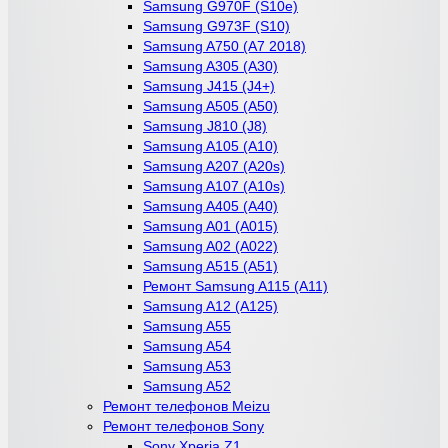
Samsung G970F (S10e)
Samsung G973F (S10)
Samsung A750 (A7 2018)
Samsung A305 (A30)
Samsung J415 (J4+)
Samsung A505 (A50)
Samsung J810 (J8)
Samsung A105 (A10)
Samsung A207 (A20s)
Samsung A107 (A10s)
Samsung A405 (A40)
Samsung A01 (A015)
Samsung A02 (A022)
Samsung A515 (A51)
Ремонт Samsung A115 (A11)
Samsung A12 (A125)
Samsung A55
Samsung A54
Samsung A53
Samsung A52
Ремонт телефонов Meizu
Ремонт телефонов Sony
Sony Xperia Z1