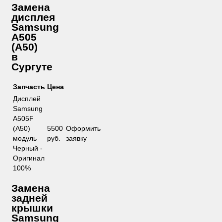
Замена
дисплея
Samsung
A505
(A50)
в
Сургуте
Запчасть
Цена
Дисплей
Samsung
A505F
(A50)
5500
Оформить
модуль
руб.
заявку
Черный -
Оригинал
100%
Замена
задней
крышки
Samsung