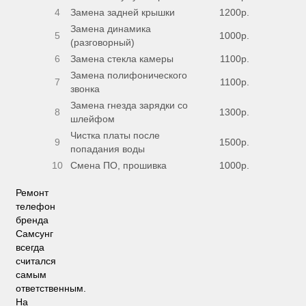
4
Замена задней крышки
1200р.
Замена динамика
5
1000р.
(разговорный)
6
Замена стекла камеры
1100р.
Замена полифонического
7
1100р.
звонка
Замена гнезда зарядки со
8
1300р.
шлейфом
Чистка платы после
9
1500р.
попадания воды
10
Смена ПО, прошивка
1000р.
Ремонт
телефон
бренда
Самсунг
всегда
считался
самым
ответственным.
На