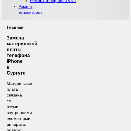
Ремонт телефонов Vivo
Ремонт
телевизоров
Главная
Замена
материнской
платы
телефона
iPhone
в
Сургуте
Материнская
плата
связана
со
всеми
внутренними
элементами
аппарата,
поэтому