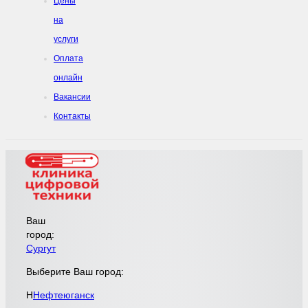
Цены
на
услуги
Оплата
онлайн
Вакансии
Контакты
Ваш
город:
Сургут
Выберите Ваш город:
Н
Нефтеюганск