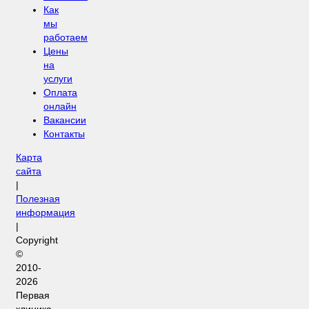
Как
мы
работаем
Цены
на
услуги
Оплата
онлайн
Вакансии
Контакты
Карта
сайта
|
Полезная
информация
|
Copyright
©
2010-
2026
Первая