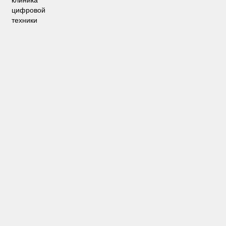
клиника
цифровой
техники