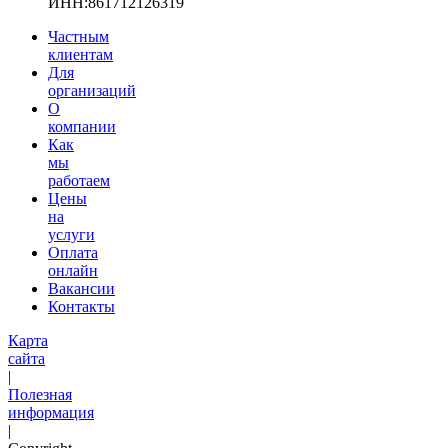
ИНН:861712126319
Частным
клиентам
Для
организаций
О
компании
Как
мы
работаем
Цены
на
услуги
Оплата
онлайн
Вакансии
Контакты
Карта
сайта
|
Полезная
информация
|