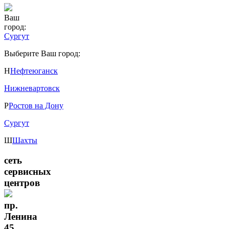
Ваш
город:
Сургут
Выберите Ваш город:
Н
Нефтеюганск
Нижневартовск
Р
Ростов на Дону
Сургут
Ш
Шахты
сеть
сервисных
центров
пр.
Ленина
45