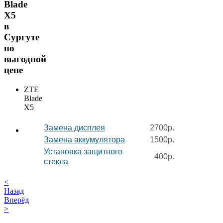
Blade
X5
в
Сургуте
по
выгодной
цене
ZTE
Blade
X5
Замена дисплея
2700р.
Замена аккумулятора
1500р.
Установка защитного
400р.
стекла
<
Назад
Вперёд
>