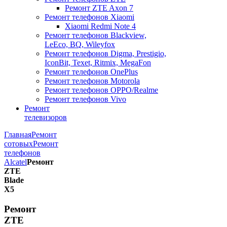
Ремонт ZTE Axon 7
Ремонт телефонов Xiaomi
Xiaomi Redmi Note 4
Ремонт телефонов Blackview,
LeEco, BQ, Wileyfox
Ремонт телефонов Digma, Prestigio,
IconBit, Texet, Ritmix, MegaFon
Ремонт телефонов OnePlus
Ремонт телефонов Motorola
Ремонт телефонов OPPO/Realme
Ремонт телефонов Vivo
Ремонт
телевизоров
Главная
Ремонт
сотовых
Ремонт
телефонов
Alcatel
Ремонт
ZTE
Blade
X5
Ремонт
ZTE